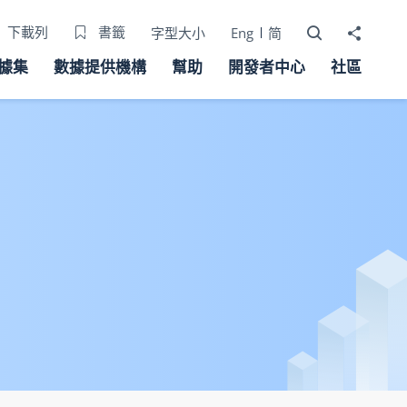
打開搜尋器
分享至
下載列
書籤
字型大小
Eng
简
據集
數據提供機構
幫助
開發者中心
社區