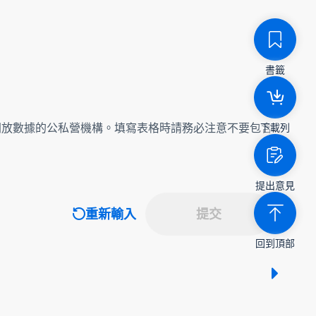
書籤
開放數據的公私營機構。填寫表格時請務必注意不要包含
下載列
提出意見
重新輸入
提交
回到頂部
顯示 /