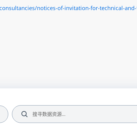
onsultancies/notices-of-invitation-for-technical-and
搜索