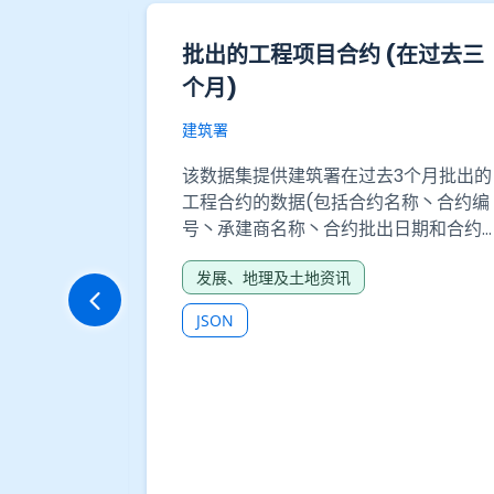
遴选委员会
劳动人口、失业和就业不足的
构工程类别第
计数字（不包括外籍家庭佣工
- 表 210-06318A：按每月就
收入（不包括农历年花红／双
粮）及性别划分的就业人数（
及有关顾问公
包括外籍家庭佣工）
- 结构工程
顾问名称及其
政府统计处
劳动人口、失业和就业不足的统计数
（不包括外籍家庭佣工） - 表 210-
06318A：按每月就业收入（不包括农
年花红／双粮）及性别划分的就业人
就业及劳工
（不包括外籍家庭佣工）
CSV
JSON
XLSX
提供API