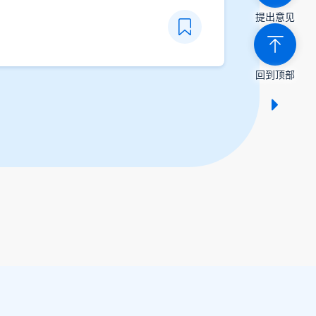
提出意见
回到顶部
显示 /