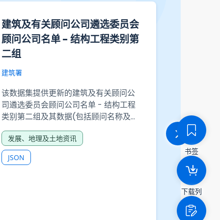
劳动人口、失业和就业不足的统
顾问协
计数字 - 表 210-06506：按所
建筑署
有工作时数及性别划分的就业不
该数据集
足人数
标意愿书
期等)。
政府统计处
劳动人口、失业和就业不足的统计数字
发展、
- 表 210-06506：按所有工作时数及性
JSON
别划分的就业不足人数
书签
就业及劳工
CSV
JSON
XLSX
提供API
下载列