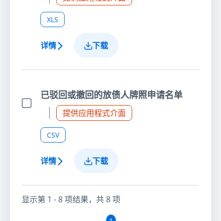
XLS
详情
下载
已驳回或撤回的放债人牌照申请名单
选择项目
提供应用程式介面
CSV
详情
下载
显示第
1 - 8
项结果，共
8
项
1