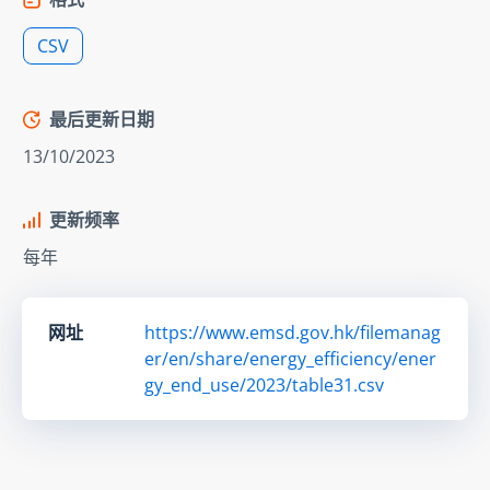
CSV
最后更新日期
13/10/2023
更新频率
每年
网址
https://www.emsd.gov.hk/filemanag
er/en/share/energy_efficiency/ener
gy_end_use/2023/table31.csv