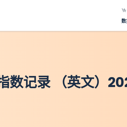
数
数记录 （英文）202