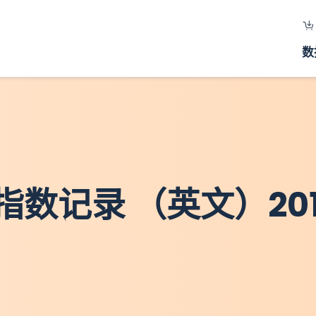
数
数记录 （英文）201