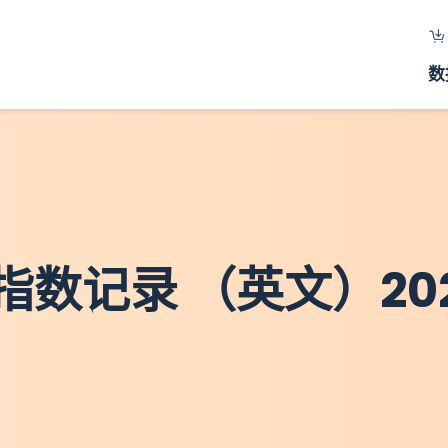
数
数记录 （英文）202