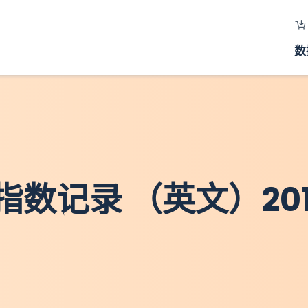
数
数记录 （英文）201