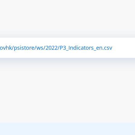
ovhk/psistore/ws/2022/P3_Indicators_en.csv