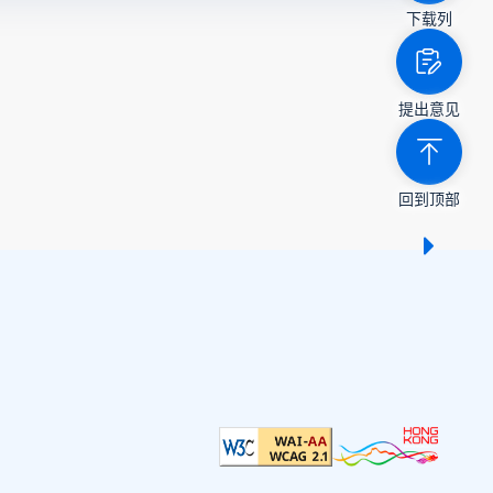
下载列
提出意见
回到顶部
显示 /