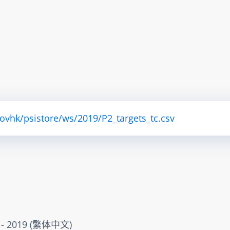
ovhk/psistore/ws/2019/P2_targets_tc.csv
2019 (繁体中文)