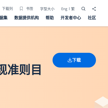
打开搜寻器
分享至
下载列
书签
字型大小
Eng
繁
据集
数据提供机构
帮助
开发者中心
社区
下载
表现准则目