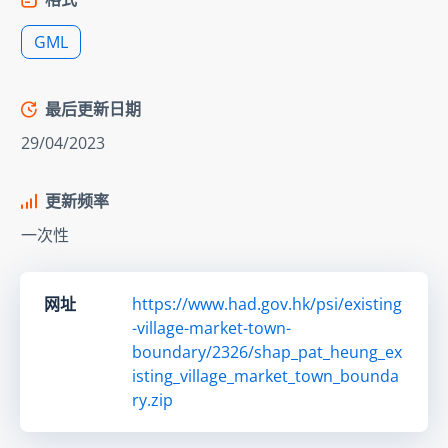
GML
最后更新日期
29/04/2023
更新频率
一次性
网址
https://www.had.gov.hk/psi/existing
-village-market-town-
boundary/2326/shap_pat_heung_ex
isting_village_market_town_bounda
ry.zip