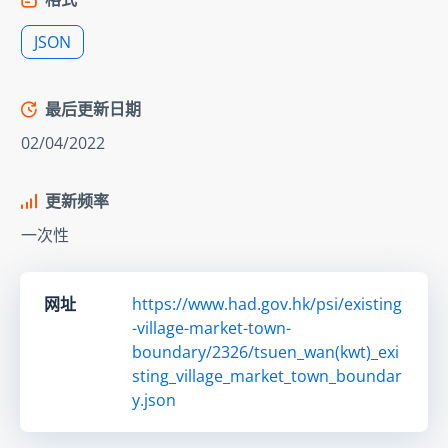
JSON
最后更新日期
02/04/2022
更新频率
一次性
网址
https://www.had.gov.hk/psi/existing
-village-market-town-
boundary/2326/tsuen_wan(kwt)_exi
sting_village_market_town_boundar
y.json