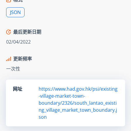
JSON
最后更新日期
02/04/2022
更新频率
一次性
网址
https://www.had.gov.hk/psi/existing
-village-market-town-
boundary/2326/south_lantao_existi
ng_village_market_town_boundary.j
son