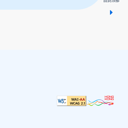
回到顶部
显示 /