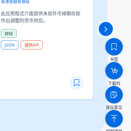
香港金融管理局
香港金融管
此应用程式介面提供未就外币掉期存款
此应用程
作出调整的货币供应。
作出调整
财经
财经
JSON
提供API
JSON
书签
下载列
提出意见