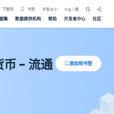
打开搜寻器
分享至
下载列
书签
字型大小
Eng
繁
据集
数据提供机构
帮助
开发者中心
社区
币 - 流通
添加到书签