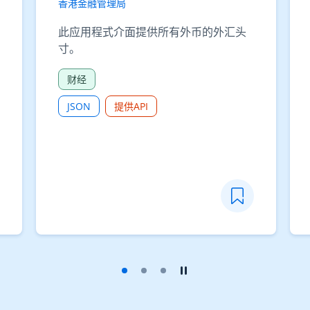
香港金融管理局
此应用程式介面提供所有外币的外汇头
寸。
财经
JSON
提供API
播放幻灯片
暂停幻灯片