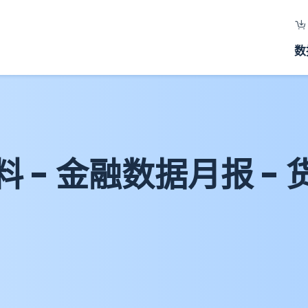
数
- 金融数据月报 - 货