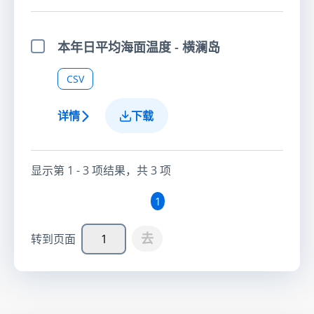
本年日平均海面温度 - 横澜岛
选择项目
CSV
详情
下载
显示第
1 - 3
项结果，共
3
项
1
去
转到页面