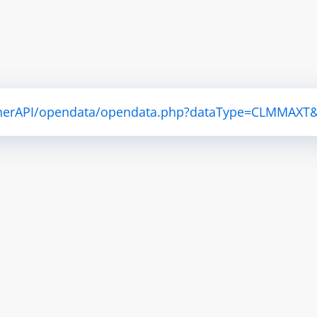
atherAPI/opendata/opendata.php?dataType=CLMMAXT