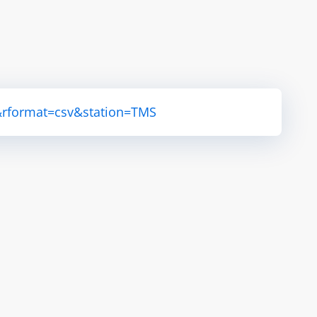
&rformat=csv&station=TMS