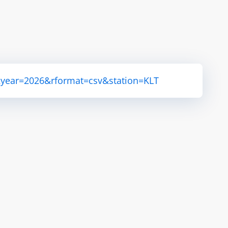
&year=2026&rformat=csv&station=KLT