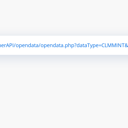
atherAPI/opendata/opendata.php?dataType=CLMMINT