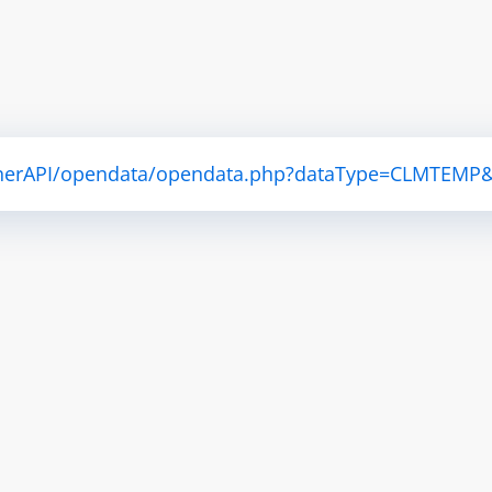
atherAPI/opendata/opendata.php?dataType=CLMTEMP