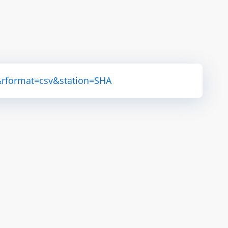
&rformat=csv&station=SHA