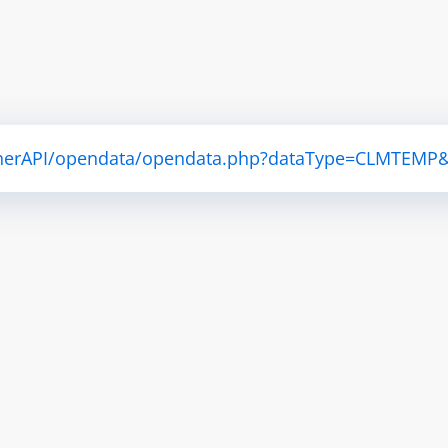
atherAPI/opendata/opendata.php?dataType=CLMTEMP