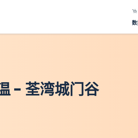
数
 - 荃湾城门谷