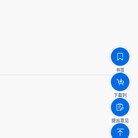
书签
下载列
提出意见