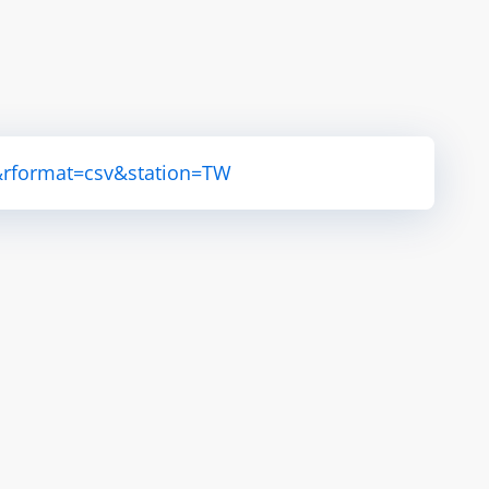
&rformat=csv&station=TW