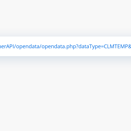
atherAPI/opendata/opendata.php?dataType=CLMTEMP