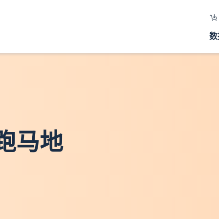
数
 跑马地