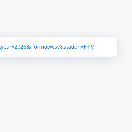
&year=2026&rformat=csv&station=HPV