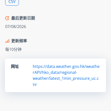
CSV
最后更新日期
07/08/2026
更新频率
每10分钟
网址
https://data.weather.gov.hk/weathe
rAPI/hko_data/regional-
weather/latest_1min_pressure_uc.c
sv