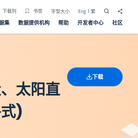
打开搜寻器
分享至
下载列
书签
字型大小
Eng
繁
据集
数据提供机构
帮助
开发者中心
社区
下载
量、太阳直
式)