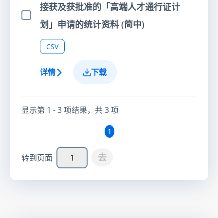
接获及获批准的「高端人才通行证计
选择项目
划」申请的统计资料 (简中)
CSV
详情
下载
显示第
1 - 3
项结果，共
3
项
1
去
转到页面