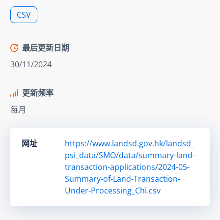
CSV
最后更新日期
30/11/2024
更新频率
每月
网址
https://www.landsd.gov.hk/landsd_
psi_data/SMO/data/summary-land-
transaction-applications/2024-05-
Summary-of-Land-Transaction-
Under-Processing_Chi.csv