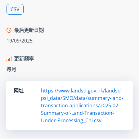
CSV
最后更新日期
19/09/2025
更新频率
每月
网址
https://www.landsd.gov.hk/landsd_
psi_data/SMO/data/summary-land-
transaction-applications/2025-02-
Summary-of-Land-Transaction-
Under-Processing_Chi.csv