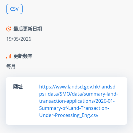
CSV
最后更新日期
19/05/2026
更新频率
每月
网址
https://www.landsd.gov.hk/landsd_
psi_data/SMO/data/summary-land-
transaction-applications/2026-01-
Summary-of-Land-Transaction-
Under-Processing_Eng.csv