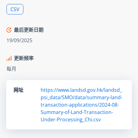
CSV
最后更新日期
19/09/2025
更新频率
每月
网址
https://www.landsd.gov.hk/landsd_
psi_data/SMO/data/summary-land-
transaction-applications/2024-08-
Summary-of-Land-Transaction-
Under-Processing_Chi.csv