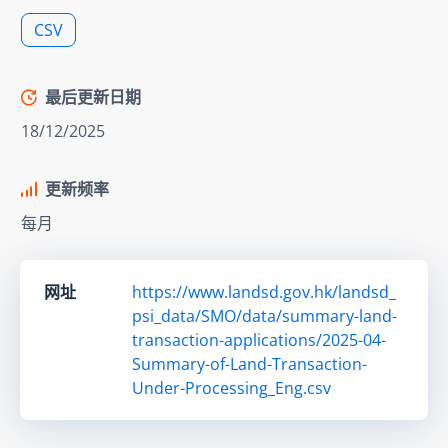
CSV
最后更新日期
18/12/2025
更新频率
每月
网址
https://www.landsd.gov.hk/landsd_
psi_data/SMO/data/summary-land-
transaction-applications/2025-04-
Summary-of-Land-Transaction-
Under-Processing_Eng.csv