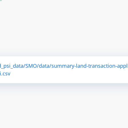
d_psi_data/SMO/data/summary-land-transaction-appl
i.csv