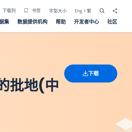
打开搜寻器
分享至
下载列
书签
字型大小
Eng
繁
据集
数据提供机构
帮助
开发者中心
社区
下载
的批地(中