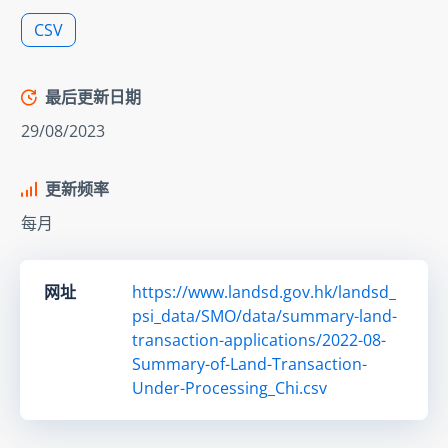
CSV
最后更新日期
29/08/2023
更新频率
每月
网址
https://www.landsd.gov.hk/landsd_
psi_data/SMO/data/summary-land-
transaction-applications/2022-08-
Summary-of-Land-Transaction-
Under-Processing_Chi.csv