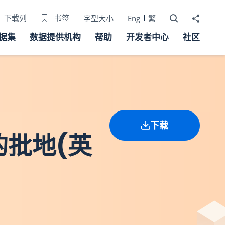
打开搜寻器
分享至
下载列
书签
字型大小
Eng
繁
据集
数据提供机构
帮助
开发者中心
社区
下载
的批地(英