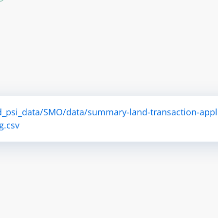
d_psi_data/SMO/data/summary-land-transaction-appl
g.csv