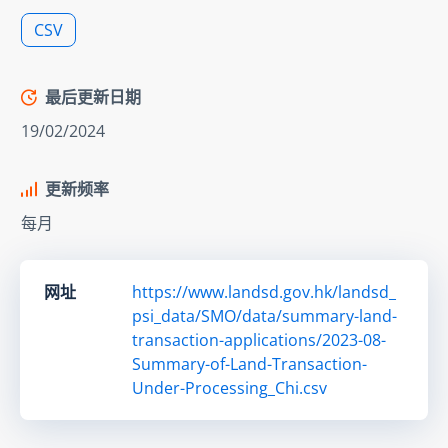
CSV
最后更新日期
19/02/2024
更新频率
每月
网址
https://www.landsd.gov.hk/landsd_
psi_data/SMO/data/summary-land-
transaction-applications/2023-08-
Summary-of-Land-Transaction-
Under-Processing_Chi.csv