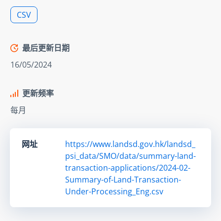
CSV
最后更新日期
16/05/2024
更新频率
每月
网址
https://www.landsd.gov.hk/landsd_
psi_data/SMO/data/summary-land-
transaction-applications/2024-02-
Summary-of-Land-Transaction-
Under-Processing_Eng.csv