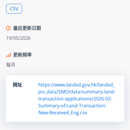
CSV
最后更新日期
19/05/2026
更新频率
每月
网址
https://www.landsd.gov.hk/landsd_
psi_data/SMO/data/summary-land-
transaction-applications/2026-02-
Summary-of-Land-Transaction-
New-Received_Eng.csv