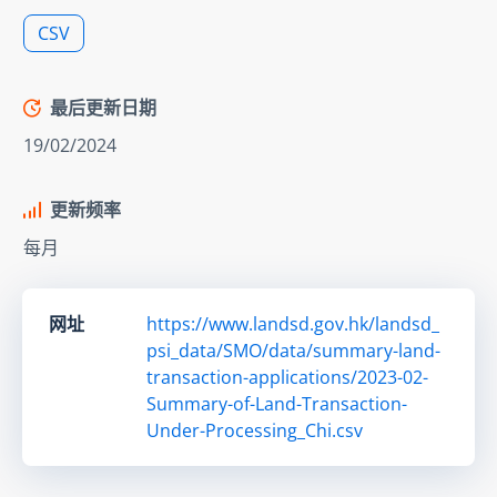
CSV
最后更新日期
19/02/2024
更新频率
每月
网址
https://www.landsd.gov.hk/landsd_
psi_data/SMO/data/summary-land-
transaction-applications/2023-02-
Summary-of-Land-Transaction-
Under-Processing_Chi.csv