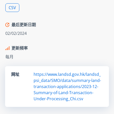
CSV
最后更新日期
02/02/2024
更新频率
每月
网址
https://www.landsd.gov.hk/landsd_
psi_data/SMO/data/summary-land-
transaction-applications/2023-12-
Summary-of-Land-Transaction-
Under-Processing_Chi.csv