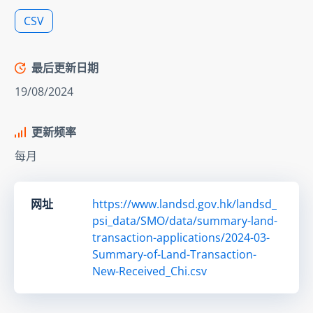
CSV
最后更新日期
19/08/2024
更新频率
每月
网址
https://www.landsd.gov.hk/landsd_
psi_data/SMO/data/summary-land-
transaction-applications/2024-03-
Summary-of-Land-Transaction-
New-Received_Chi.csv