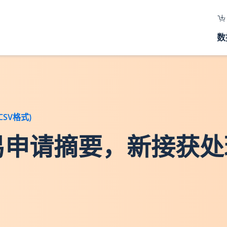
数
SV格式)
地交易申请摘要，新接获