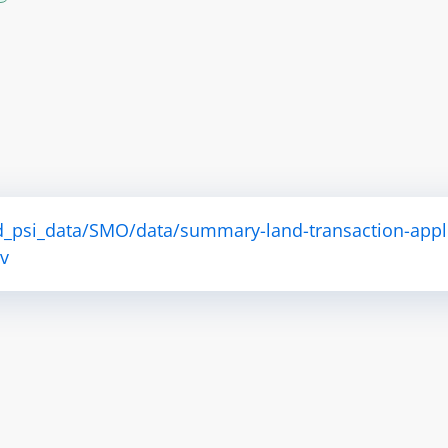
d_psi_data/SMO/data/summary-land-transaction-appl
v