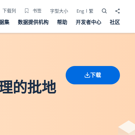
打开搜寻器
分享至
下载列
书签
字型大小
Eng
繁
据集
数据提供机构
帮助
开发者中心
社区
下载
处理的批地