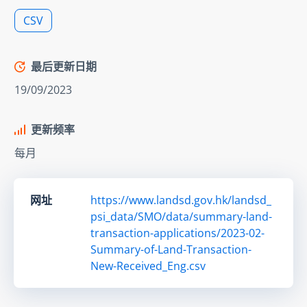
CSV
最后更新日期
19/09/2023
更新频率
每月
网址
https://www.landsd.gov.hk/landsd_
psi_data/SMO/data/summary-land-
transaction-applications/2023-02-
Summary-of-Land-Transaction-
New-Received_Eng.csv