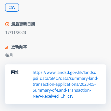
CSV
最后更新日期
17/11/2023
更新频率
每月
网址
https://www.landsd.gov.hk/landsd_
psi_data/SMO/data/summary-land-
transaction-applications/2023-05-
Summary-of-Land-Transaction-
New-Received_Chi.csv