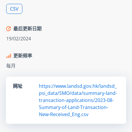
CSV
最后更新日期
19/02/2024
更新频率
每月
网址
https://www.landsd.gov.hk/landsd_
psi_data/SMO/data/summary-land-
transaction-applications/2023-08-
Summary-of-Land-Transaction-
New-Received_Eng.csv