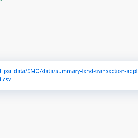
d_psi_data/SMO/data/summary-land-transaction-appl
i.csv