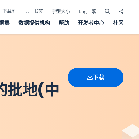
打开搜寻器
分享至
下载列
书签
字型大小
Eng
繁
据集
数据提供机构
帮助
开发者中心
社区
下载
的批地(中