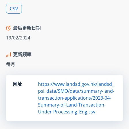
CSV
最后更新日期
19/02/2024
更新频率
每月
网址
https://www.landsd.gov.hk/landsd_
psi_data/SMO/data/summary-land-
transaction-applications/2023-04-
Summary-of-Land-Transaction-
Under-Processing_Eng.csv