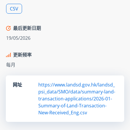
CSV
最后更新日期
19/05/2026
更新频率
每月
网址
https://www.landsd.gov.hk/landsd_
psi_data/SMO/data/summary-land-
transaction-applications/2026-01-
Summary-of-Land-Transaction-
New-Received_Eng.csv