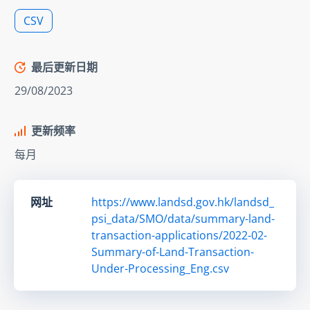
CSV
最后更新日期
29/08/2023
更新频率
每月
网址
https://www.landsd.gov.hk/landsd_
psi_data/SMO/data/summary-land-
transaction-applications/2022-02-
Summary-of-Land-Transaction-
Under-Processing_Eng.csv