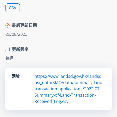
CSV
最后更新日期
29/08/2023
更新频率
每月
网址
https://www.landsd.gov.hk/landsd_
psi_data/SMO/data/summary-land-
transaction-applications/2022-07-
Summary-of-Land-Transaction-
Received_Eng.csv