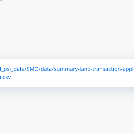
d_psi_data/SMO/data/summary-land-transaction-appl
i.csv