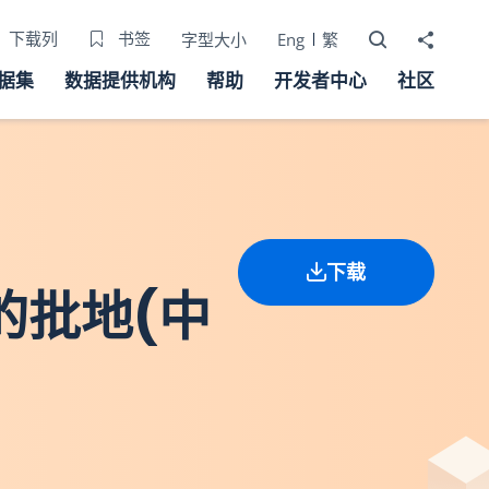
打开搜寻器
分享至
下载列
书签
字型大小
Eng
繁
据集
数据提供机构
帮助
开发者中心
社区
下载
的批地(中