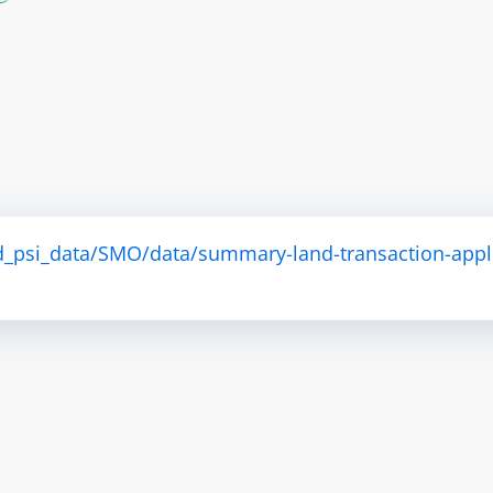
d_psi_data/SMO/data/summary-land-transaction-appl