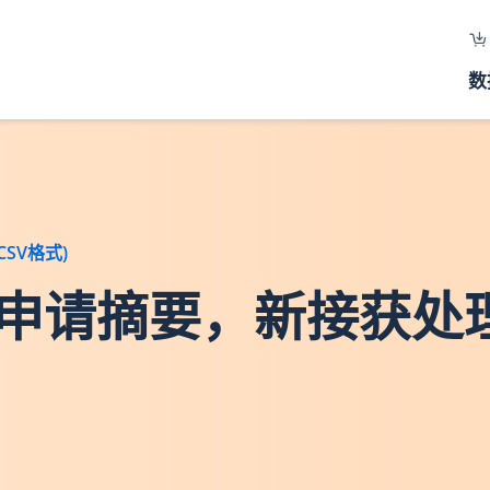
数
SV格式)
地交易申请摘要，新接获