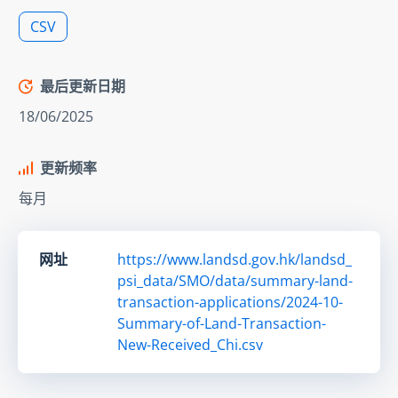
CSV
最后更新日期
18/06/2025
更新频率
每月
网址
https://www.landsd.gov.hk/landsd_
psi_data/SMO/data/summary-land-
transaction-applications/2024-10-
Summary-of-Land-Transaction-
New-Received_Chi.csv