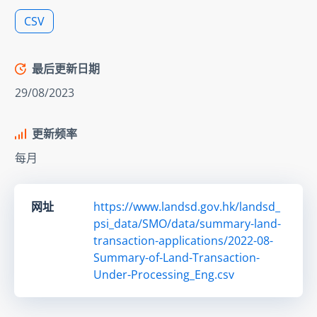
CSV
最后更新日期
29/08/2023
更新频率
每月
网址
https://www.landsd.gov.hk/landsd_
psi_data/SMO/data/summary-land-
transaction-applications/2022-08-
Summary-of-Land-Transaction-
Under-Processing_Eng.csv